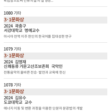
확립함으로써 인류의 삶의 질 향상...
1080
기타
3·1문화상
2024
곽충구
서강대학교
명예교수
아시아 전역 이주 한인의 한국어를 집대성한 연구
1079
기타
3·1문화상
2024
김영재
신쾌동류 거문고산조보존회
국악인
전통음악의 올바른 전승·발전과 교육에 헌신
1078
기타
3·1문화상
2024
김유수
도쿄대학교
교수
에너지 이동 및 변환 과정을 이용한 단분자 분광법의 개발