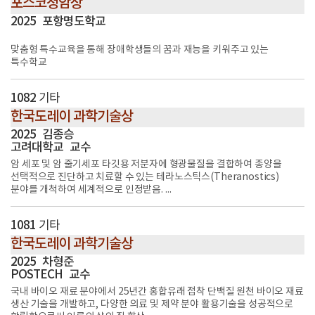
포스코청암상
2025
포항명도학교
맞춤형 특수교육을 통해 장애학생들의 꿈과 재능을 키워주고 있는
특수학교
1082
기타
한국도레이 과학기술상
2025
김종승
고려대학교
교수
암 세포 및 암 줄기세포 타깃용 저분자에 형광물질을 결합하여 종양을
선택적으로 진단하고 치료할 수 있는 테라노스틱스(Theranostics)
분야를 개척하여 세계적으로 인정받음. ...
1081
기타
한국도레이 과학기술상
2025
차형준
POSTECH
교수
국내 바이오 재료 분야에서 25년간 홍합유래 접착 단백질 원천 바이오 재료
생산 기술을 개발하고, 다양한 의료 및 제약 분야 활용기술을 성공적으로