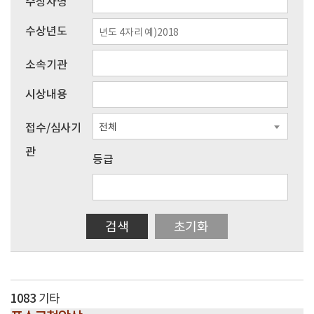
수상자명
수상년도
소속기관
시상내용
접수/심사기
전체
관
등급
검색
초기화
1083
기타