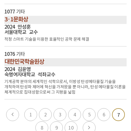
1077
기타
3·1문화상
2024
안성훈
서울대학교
교수
적정 스마트 기술을 이용한 효율적인 공학 문제 해결
1076
기타
대한민국학술원상
2024
김윤영
숙명여자대학교
석좌교수
기계공학 분야의 세계적인 석학으로서, 이방성 탄성메타물질 기술을
개척하여 탄성파 제어에 혁신을 가져왔을 뿐 아니라, 탄성 메타물질 이론을
체계적으로 집대성함으로써 그 지평을 넓힘
1
2
3
4
5
6
7
8
9
10