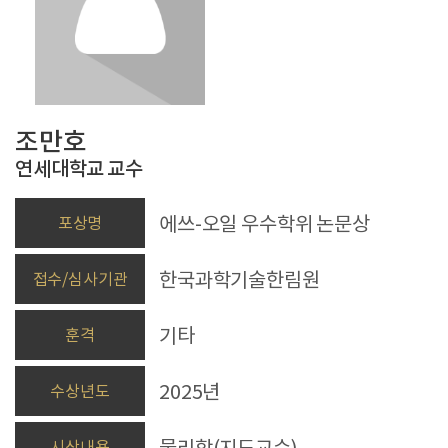
조만호
연세대학교
교수
에쓰-오일 우수학위 논문상
포상명
한국과학기술한림원
접수/심사기관
기타
훈격
2025년
수상년도
물리학(지도교수)
시상내용