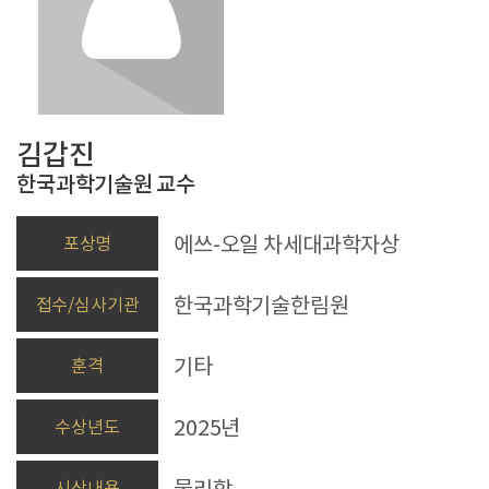
김갑진
한국과학기술원
교수
에쓰-오일 차세대과학자상
포상명
한국과학기술한림원
접수/심사기관
기타
훈격
2025년
수상년도
물리학
시상내용