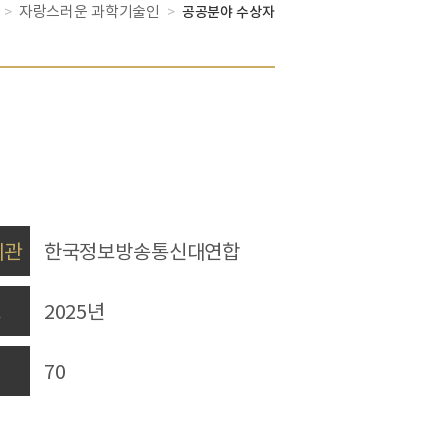
자랑스러운 과학기술인
>
>
공공분야 수상자
기관
한국정보방송통신대연합
도
2025년
70