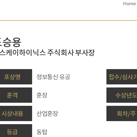
Home
도승용
스케이하이닉스 주식회사
부사장
포상명
정보통신 유공
접수/심사
훈격
훈장
수상년
시상내용
산업훈장
회차/주
등급
동탑