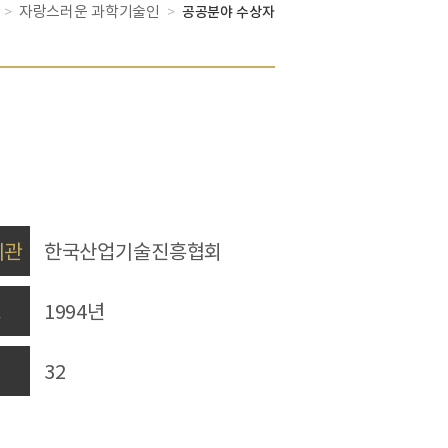
자랑스러운 과학기술인
>
>
공공분야 수상자
기관
한국산업기술진흥협회
도
1994년
32