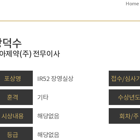
Home
장덕수
아제약(주)
전무이사
포상명
IR52 장영실상
접수/심사
훈격
기타
수상년
시상내용
해당없음
회차/주
등급
해당없음