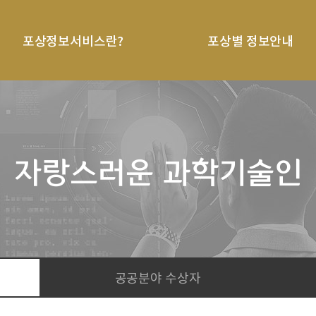
포상정보서비스란?
포상별 정보안내
자랑스러운 과학기술인
공공분야 수상자