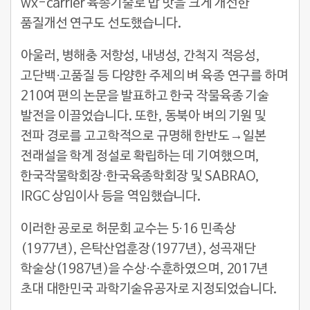
wx-carrier 육종기술로 밥 맛을 크게 개선한
품질개선 연구도 선도했습니다.
아울러, 병해충 저항성, 내냉성, 간척지 적응성,
고단백·고품질 등 다양한 주제의 벼 육종 연구를 하며
210여 편의 논문을 발표하고 한국 작물육종 기술
발전을 이끌었습니다. 또한, 동북아 벼의 기원 및
전파 경로를 고고학적으로 규명해 한반도→일본
전래설을 학계 정설로 확립하는 데 기여했으며,
한국작물학회장·한국육종학회장 및 SABRAO,
IRGC 상임이사 등을 역임했습니다.
이러한 공로로 허문회 교수는 5·16 민족상
(1977년), 은탁산업훈장(1977년), 성곡재단
학술상(1987년)을 수상·수훈하였으며, 2017년
초대 대한민국 과학기술유공자로 지정되었습니다.