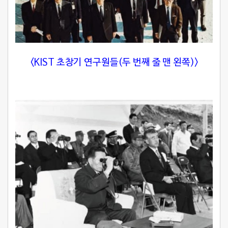
<KIST 초창기 연구원들(두 번째 줄 맨 왼쪽)>