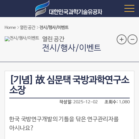
Home
열린 공간
전시/행사/이벤트
열린 공간
전시/행사/이벤트
[기념] 故 심문택 국방과학연구소
소장
작성일
2025-12-02
조회수
1,080
한국 국방연구개발의 기틀을 닦은 연구관리자를
아시나요
?