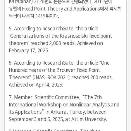
Karapinar) 가 26편의 논문으로 간행되었다. 2011년에
유럽의 Fixed Point Theory and Applications에서 박세희
특집이 나온지 14년 뒤이다.
5. According to ResearchGate, the article
“Generalizations of the Krasnoselskii fixed point
theorem” reached 2,000 reads. Achieved on
February 17, 2025.
6. According to ResearchGate, the article “One
Hundred Years of the Brouwer Fixed Point
Theorem” [JNAS-ROK 2021] reached 200 reads.
Achieved on April 4, 2025.
7. Member, Scientific Committee, ``The 7th
International Workshop on Nonlinear Analysis and
its Applications'' in Ankara, Turkey, between
September 3 and 5, 2025, at Atılım University.