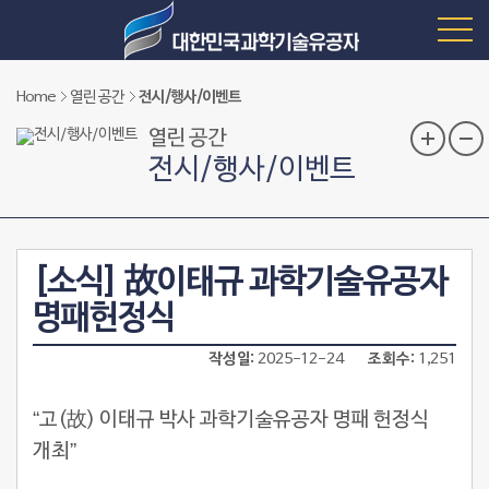
Home
열린 공간
전시/행사/이벤트
열린 공간
전시/행사/이벤트
[소식] 故이태규 과학기술유공자
명패헌정식
작성일
2025-12-24
조회수
1,251
“
고
(
故
)
이태규 박사 과학기술유공자 명패 헌정식
개최
”