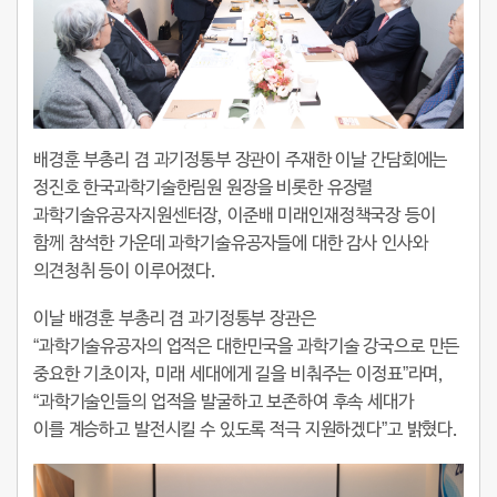
배경훈 부총리 겸 과기정통부 장관이 주재한 이날 간담회에는
정진호 한국과학기술한림원 원장을 비롯한 유장렬
과학기술유공자지원센터장, 이준배 미래인재정책국장 등이
함께 참석한 가운데 과학기술유공자들에 대한 감사 인사와
의견청취 등이 이루어졌다.
이날
배경훈 부총리 겸 과기정통부 장관
은
“
과학기술유공자
의
업적은
대한민국을
과학기술 강국
으로 만든
중요한 기초
이자,
미래 세대
에게 길을 비춰주는
이정표
”라며,
“
과학기술인들
의
업적
을 발굴하고 보존하여
후속 세대
가
이를
계승
하고
발전
시킬 수 있도록
적극 지원
하겠다”고 밝혔다.