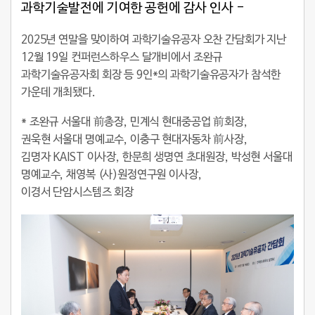
과학기술발전에 기여한 공헌에 감사 인사 -
2025년 연말을 맞이하여 과학기술유공자 오찬 간담회가 지난
12월 19일 컨퍼런스하우스 달개비에서 조완규
과학기술유공자회 회장 등 9인*의 과학기술유공자가 참석한
가운데 개최됐다.
*
조완규
서울대 前총장,
민계식
현대중공업 前회장,
권욱현
서울대 명예교수,
이충구
현대자동차 前사장,
김명자
KAIST 이사장,
한문희
생명연 초대원장,
박성현
서울대
명예교수,
채영복
(사)원정연구원 이사장,
이경서
단암시스템즈 회장