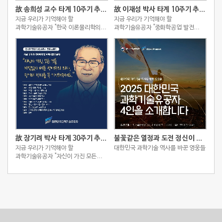
故 송희성 교수 타계 10주기 추모 스토리
故 이재성 박사 타계 10주기 추모 스토리
지금 우리가 기억해야 할
지금 우리가 기억해야 할
과학기술유공자 "한국 이론물리학의
과학기술유공자 "중화학공업 발전
성장을 이끈 선구자, 송희성"
주도한 국내 화학공학 선구자, 이재성"
故 장기려 박사 타계 30주기 추모 스토리
불꽃같은 열정과 도전 정신이 빚어낸 2025 대한민국 과학기술유공자 4인
지금 우리가 기억해야 할
대한민국 과학기술 역사를 바꾼 영웅들
과학기술유공자 "자신이 가진 모든
것을 아낌없이 베푼 박애주의 의사,
장기려 박사를 꼭 기억해주세요."