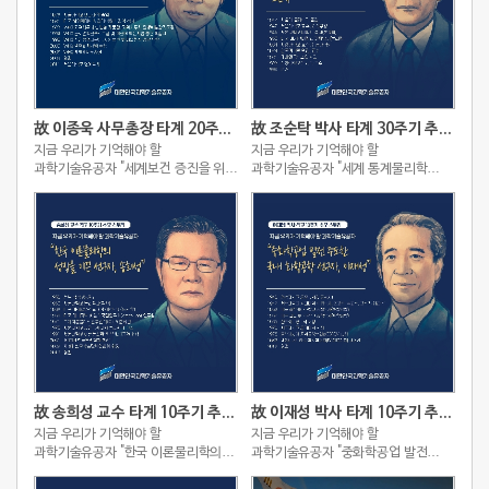
故 이종욱 사무총장 타계 20주기 추모 스토리
故 조순탁 박사 타계 30주기 추모 스토리
지금 우리가 기억해야 할
지금 우리가 기억해야 할
과학기술유공자 "세계보건 증진을 위해
과학기술유공자 "세계 통계물리학
헌신한 아시아의 슈바이처, 이종욱"
역사를 새로 쓴 세계적인
이론물리학자, 조순탁"
故 송희성 교수 타계 10주기 추모 스토리
故 이재성 박사 타계 10주기 추모 스토리
지금 우리가 기억해야 할
지금 우리가 기억해야 할
과학기술유공자 "한국 이론물리학의
과학기술유공자 "중화학공업 발전
성장을 이끈 선구자, 송희성"
주도한 국내 화학공학 선구자, 이재성"