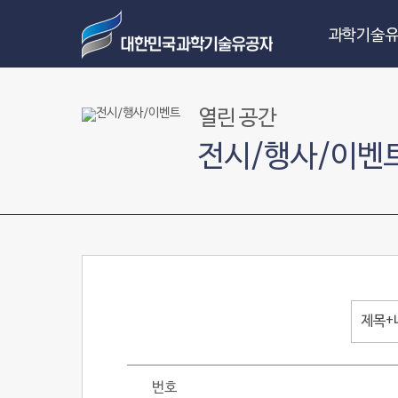
과학기술유
열린 공간
전시/행사/이벤
제목+
번호