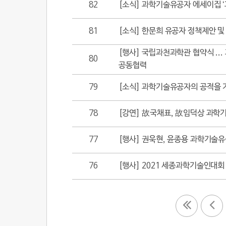
82
[소식] 과학기술유공자 에세이집 ‘
81
[소식] 한문희 유공자 정책제안 
[행사] 국립과천과학관 협약식 ..
80
공동협력
79
[소식] 과학기술유공자의 공적을 기
78
[강연] 故국채표, 故임덕상 과학
77
[행사] 권욱현, 윤종용 과학기술
76
[행사] 2021 세종과학기술인대회