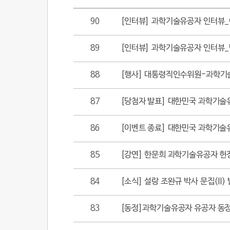
90
[인터뷰] 과학기술유공자 인터뷰
89
[인터뷰] 과학기술유공자 인터뷰
88
[행사] 대통령직인수위원-과학기
87
[당첨자 발표] 대한민국 과학기술유
86
[이벤트 종료] 대한민국 과학기술유
85
[강연] 한문희 과학기술유공자 헌
84
[소식] 설랑 조완규 박사 문집(II)
83
[동정]과학기술유공자 유공자 동