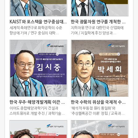
KAIST와 포스텍을 연구중심대학으로 발전시킨 화학공학자
한국 광물자원 연구를 개척한 지질학자
세계적 촉매연구로 화학공학의 수준
지하자원 연구로 대한민국 산업화에
향상에 기여 / 연구 중심의 대학
기여 / 지질학계 후진 양성과
학사운영 기틀 마련
학술공동체 형성 주도
한국 우주·해양개발계획 이끈 과학기술 행정가
한국 수학의 위상을 국제적 수준으로 끌어올린 수학자
이어도 종합해양과학기지 건설과
‘해석적 부동점 원리 통일화’와
스마트원자로 개발 추진 / 과학기술계
‘추상블록공간 이론’ 정립 / 교육과
지원과 과학기술인헌장 제정에 기여
후진양성, 대중저술로 한국 수학계의
기틀 마련