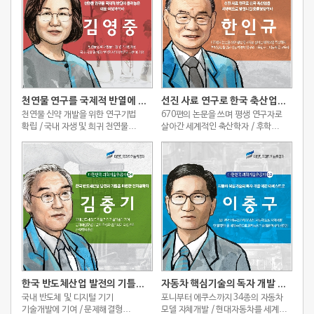
천연물 연구를 국제적 반열에 올려놓은 대표 여성과학자
선진 사료 연구로 한국 축산업을 비약적으로 발전시킨 동물영양학자
천연물 신약 개발을 위한 연구기법
670편의 논문을 쓰며 평생 연구자로
확립 / 국내 자생 및 희귀 천연물
살아간 세계적인 축산학자 / 후학
자원의 보존과 개발에 기여
양성을 위해 선진적 농학 연구와
교육연구 토대를 세운 교육자
한국 반도체산업 발전의 기틀을 마련한 전자공학자
자동차 핵심기술의 독자 개발 이끈 마에스트로
국내 반도체 및 디지털 기기
포니부터 에쿠스까지 34종의 자동차
기술개발에 기여 / 문제해결형
모델 자체개발 / 현대자동차를 세계