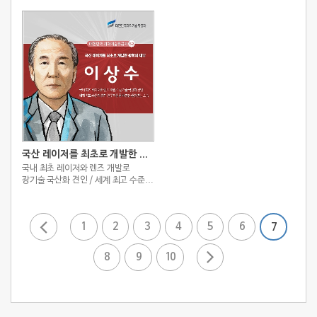
연구풍토 조성과 엔지니어 육성으로
수준으로 올려놓은 기술개발 역사의
산학협력 증진
산증인
국산 레이저를 최초로 개발한 광학의 대부
국내 최초 레이저와 렌즈 개발로
광기술 국산화 견인 / 세계 최고 수준의
광학 연구자들을 배출한 존경받는 스승
1
2
3
4
5
6
7
8
9
10