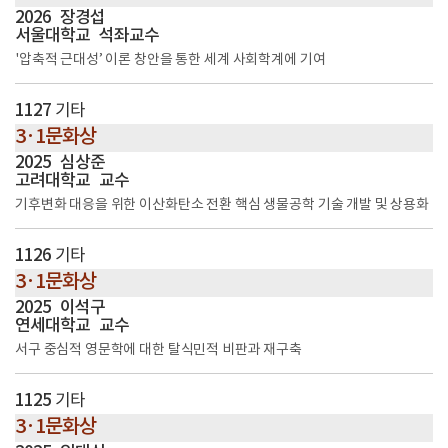
2026
장경섭
서울대학교
석좌교수
'압축적 근대성’ 이론 창안을 통한 세계 사회학계에 기여
1127
기타
3·1문화상
2025
심상준
고려대학교
교수
기후변화 대응을 위한 이산화탄소 전환 핵심 생물공학 기술 개발 및 상용화
1126
기타
3·1문화상
2025
이석구
연세대학교
교수
서구 중심적 영문학에 대한 탈식민적 비판과 재구축
1125
기타
3·1문화상