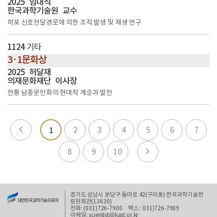
2025
임대식
한국과학기술원
교수
히포 신호전달경로에 의한 조직 발생 및 재생 연구
1124
기타
3·1문화상
2025
허달재
의재문화재단
이사장
전통 남종문인화의 현대적 계승과 발전
2
3
4
5
6
7
1
8
9
10
경기도 성남시 분당구 돌마로 42(구미동) 한국과학기술한
림원회관(13630)
전화: (031)726-7900
팩스 : 031)726-7909
이메일: scientist@kast.or.kr