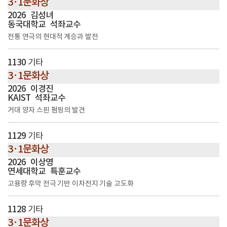
3·1문화상
2026
김성녀
동국대학교
석좌교수
전통 연극의 현대적 계승과 발전
1130
기타
3·1문화상
2026
이경진
KAIST
석좌교수
거대 양자 스핀 펌핑의 발견
1129
기타
3·1문화상
2026
이상영
연세대학교
특훈교수
고용량 후막 전극 기반 이차전지 기술 고도화
1128
기타
3·1문화상