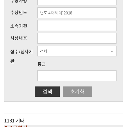
수상자명
수상년도
소속기관
시상내용
접수/심사기
전체
관
등급
검색
초기화
1131
기타