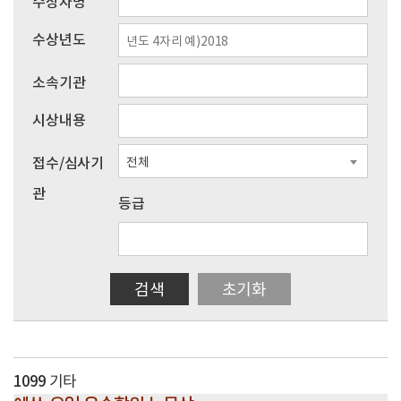
수상자명
수상년도
소속기관
시상내용
접수/심사기
전체
관
등급
검색
초기화
1099
기타