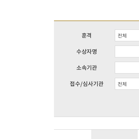
훈격
전체
수상자명
소속기관
접수/심사기관
전체