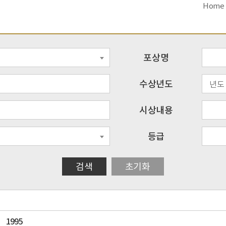
Home
포상명
수상년도
시상내용
등급
검색
초기화
1995