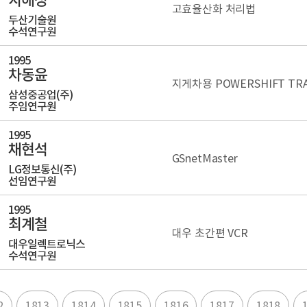
고효율산화 처리법
두산기술원
수석연구원
1995
차동윤
지게차용 POWERSHIFT TRA
삼성중공업(주)
주임연구원
1995
채현석
GSnetMaster
LG정보통신(주)
선임연구원
1995
최계철
대우 초간편 VCR
대우일렉트로닉스
수석연구원
2
1813
1814
1815
1816
1817
1818