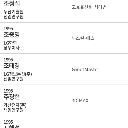
조정섭
고효율산화 처리법
두산기술원
전임연구원
1995
조중명
부스틴-에스
LG화학
상무이사
1995
조태경
GSnetMaster
LG정보통신(주)
선임연구원
1995
주광현
3D-MAX
가산전자(주)
책임연구원
1995
지해성